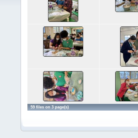
59 files on 3 page(s)